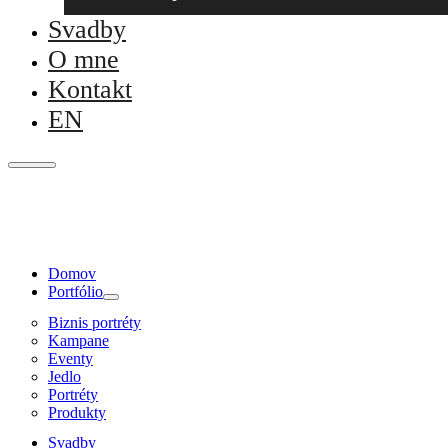
Svadby
O mne
Kontakt
EN
Domov
Portfólio
Biznis portréty
Kampane
Eventy
Jedlo
Portréty
Produkty
Svadby