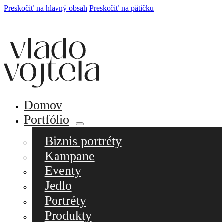
Preskočiť na hlavný obsah
Preskočiť na pätičku
Domov
Portfólio
Biznis portréty
Kampane
Eventy
Jedlo
Portréty
Produkty