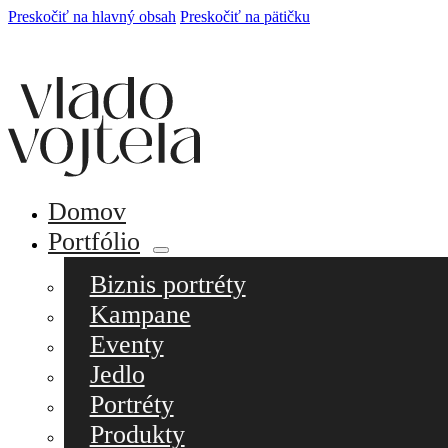
Preskočiť na hlavný obsah
Preskočiť na pätičku
Domov
Portfólio
Biznis portréty
Kampane
Eventy
Jedlo
Portréty
Produkty