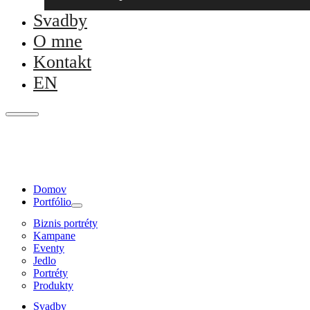
Svadby
O mne
Kontakt
EN
Domov
Portfólio
Biznis portréty
Kampane
Eventy
Jedlo
Portréty
Produkty
Svadby